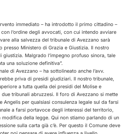
ervento immediato – ha introdotto il primo cittadino –
con l’ordine degli avvocati, con cui intendo avviare
vare alla salvezza del tribunale di Avezzano sarà
o presso Ministero di Grazia e Giustizia. Il nostro
i giustizia. Malgrado l’impegno profuso sinora, tale
ta una soluzione definitiva”.
nale di Avezzano – ha sottolineato anche l’avv.
ebbe priva di presidi giudiziari. Il nostro tribunale,
uperiore a tutta quella dei presidi del Molise e
due tribunali abruzzesi. Il foro di Avezzano si mette
 Angelis per qualsiasi consulenza legale sul da farsi
le a farsi portavoce degli interessi del territorio,
la modifica della legge. Qui non stiamo parlando di un
ssione sulla carta già c’è. Per questo il Comune deve
poter poi pensare di avere influenza a livello