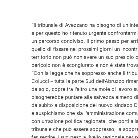
“Il tribunale di Avezzano ha bisogno di un int
e per questo ho ritenuto urgente confrontarmi 
un percorso condiviso. Il primo passo per arri
quello di fissare nei prossimi giorni un incontr
territorio non può non avere un suo presidio d
pericolo non è scongiurato e non è stata trova
“Con la legge che ha soppresso anche il tribu
Colucci – tutta la parte Sud dell’Abruzzo rimarr
da solo, copre tra l’altro una mole di lavoro s
bisognerebbe puntare alla salvezza almeno di 
da subito a disposizione del nuovo sindaco De
e auspichiamo che sia l’amministrazione comuna
con un’azione politica ragionata, che porti al
tribunale che può essere soppresso, la soppre
far sentire il suo peso a livello regionale per 