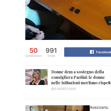
50
991
Faceboo
Condivisioni
Visite
Donne dem a sostegno della
consigliera Paolini: le donne
nelle istituzioni meritano rispet
6 AGOSTO 2026
Avezzano. “