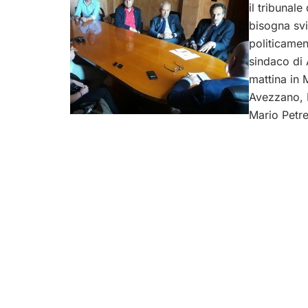
il tribunal
bisogna svi
politicamen
sindaco di
mattina in 
Avezzano, 
Mario Petre