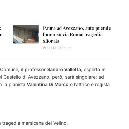
:
Paura ad Avezzano, auto prende
un
fuoco su via Roma: tragedia
sfiorata
23 LUGLIO 2026
l Comune, il professor
Sandro Valletta
, esperto in
del Castello di Avezzano, però, sarà singolare: ad
o la pianista
Valentina Di Marco
e l’attrice e regista
la tragedia marsicana del Velino.