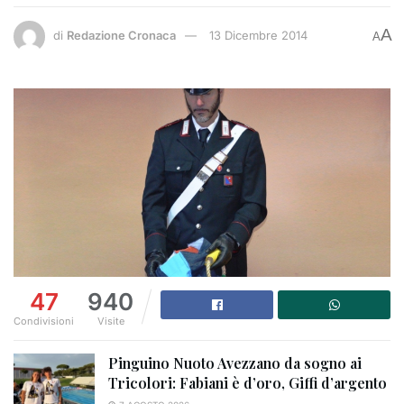
A
di
Redazione Cronaca
13 Dicembre 2014
A
47
940
Condivisioni
Visite
Pinguino Nuoto Avezzano da sogno ai
Tricolori: Fabiani è d’oro, Giffi d’argento