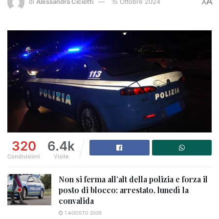
A
di
Alessandra Ciciotti
15 Ottobre 2024
A
320
6.4k
Condivisioni
Visite
Non si ferma all’alt della polizia e forza il
posto di blocco: arrestato, lunedì la
convalida
1 AGOSTO 2026