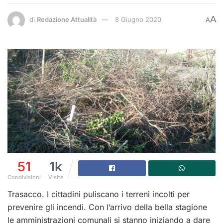
A
di
Redazione Attualità
8 Giugno 2020
A
51
1k
Condivisioni
Visite
Trasacco. I cittadini puliscano i terreni incolti per
prevenire gli incendi. Con l’arrivo della bella stagione
le amministrazioni comunali si stanno iniziando a dare