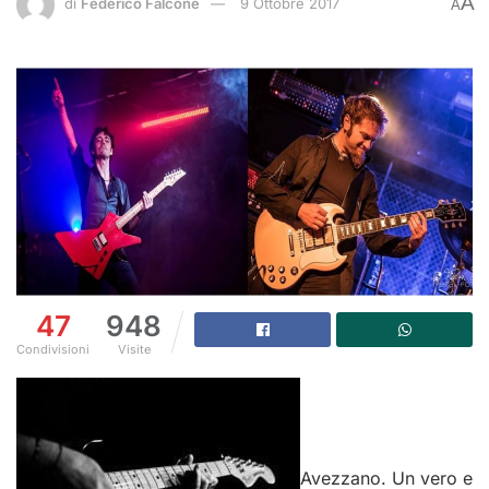
A
di
Federico Falcone
9 Ottobre 2017
A
47
948
Condivisioni
Visite
Avezzano. Un vero e