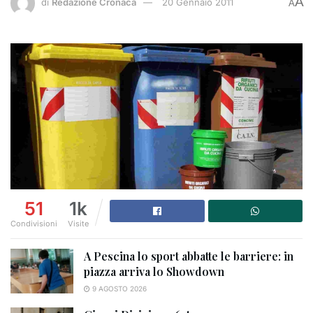
A
di
Redazione Cronaca
20 Gennaio 2011
A
51
1k
Condivisioni
Visite
A Pescina lo sport abbatte le barriere: in
piazza arriva lo Showdown
9 AGOSTO 2026