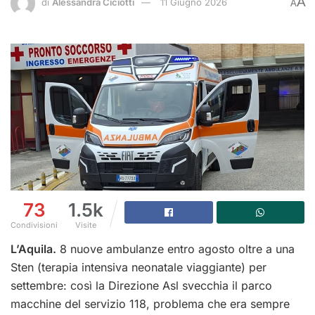
A
di
Alessandra Ciciotti
11 Giugno 2026
A
73
1.5k
Condivisioni
Visite
L’Aquila.
8 nuove ambulanze entro agosto oltre a una
Sten (terapia intensiva neonatale viaggiante) per
settembre: così la Direzione Asl svecchia il parco
macchine del servizio 118, problema che era sempre