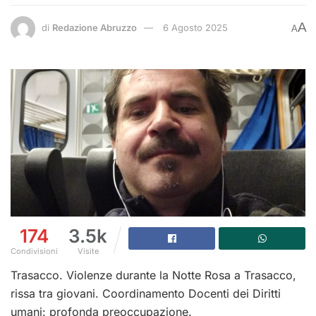
A
di
Redazione Abruzzo
6 Agosto 2025
A
174
3.5k
Condivisioni
Visite
Trasacco. Violenze durante la Notte Rosa a Trasacco,
rissa tra giovani. Coordinamento Docenti dei Diritti
umani: profonda preoccupazione.