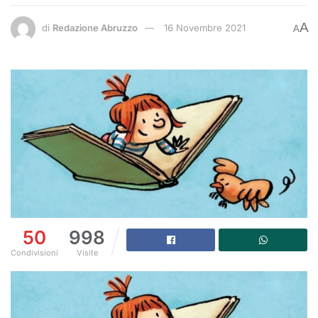
A
di
Redazione Abruzzo
16 Novembre 2021
A
50
998
Condivisioni
Visite