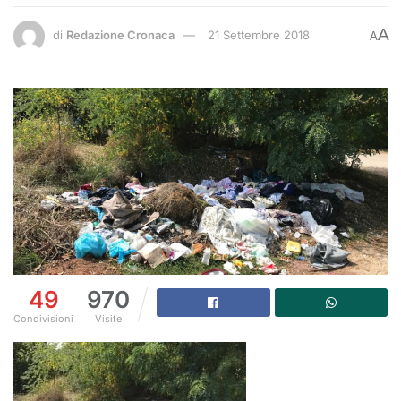
A
di
Redazione Cronaca
21 Settembre 2018
A
49
970
Condivisioni
Visite