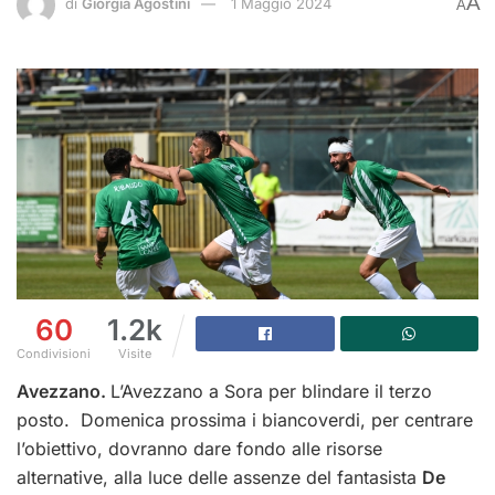
A
di
Giorgia Agostini
1 Maggio 2024
A
60
1.2k
Condivisioni
Visite
Avezzano.
L’Avezzano a Sora per blindare il terzo
posto. Domenica prossima i biancoverdi, per centrare
l’obiettivo, dovranno dare fondo alle risorse
alternative, alla luce delle assenze del fantasista
De