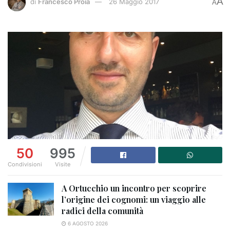
A
di
Francesco Proia
26 Maggio 2017
A
50
995
Condivisioni
Visite
A Ortucchio un incontro per scoprire
l’origine dei cognomi: un viaggio alle
radici della comunità
6 AGOSTO 2026