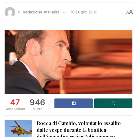
A
di
Redazione Attualità
10 Luglio 2016
A
47
946
Condivisioni
Visite
Rocca di Cambio, volontario assalito
dalle vespe durante la bonifica
dell’incendio: arriva l’elisoccorso