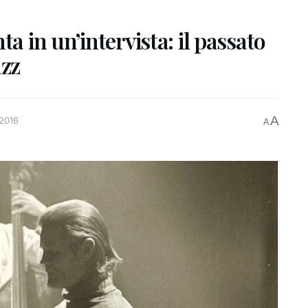
ta in un’intervista: il passato
azz
A
2016
A