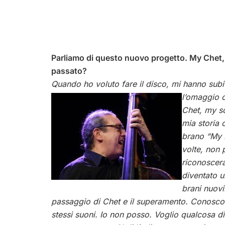
Parliamo di questo nuovo progetto. My Chet
passato?
Quando ho voluto fare il disco, mi hanno subit
l’omaggio c
Chet, my s
mia storia 
brano “My F
volte, non 
riconoscera
diventato 
brani nuovi
passaggio di Chet e il superamento. Conosco 
stessi suoni. Io non posso. Voglio qualcosa di