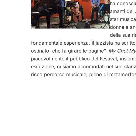
ha conosciu
amanti del 
star musica
donne a an
della sua ri
fondamentale esperienza, il jazzista ha scrit
ostinato che fa girare le pagine”.
My Chet M
piacevolmente il pubblico del Festival, insiem
esibizione, ci siamo accomodati nel suo stan
ricco percorso musicale, pieno di metamorfos