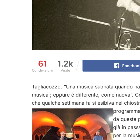
61
1.2k
Faceboo
Condivisioni
Visite
Tagliacozzo. “Una musica suonata quando hai v
musica ; eppure è differente, come nuova”. Cos
che qualche settimana fa si esibiva nel chiost
programma 
da queste pa
già in pass
per la musi