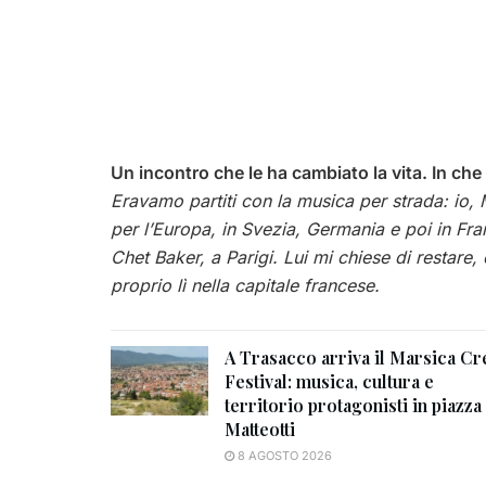
Un incontro che le ha cambiato la vita. In c
Eravamo partiti con la musica per strada: io
per l’Europa, in Svezia, Germania e poi in Fran
Chet Baker, a Parigi. Lui mi chiese di restar
proprio lì nella capitale francese.
A Trasacco arriva il Marsica Cr
Festival: musica, cultura e
territorio protagonisti in piazza
Matteotti
8 AGOSTO 2026