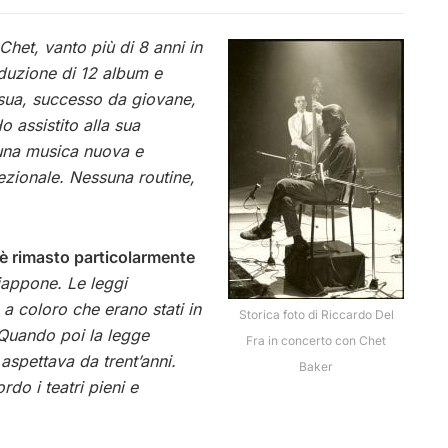
het, vanto più di 8 anni in
oduzione di 12 album e
 sua, successo da giovane,
o assistito alla sua
 una musica nuova e
zionale. Nessuna routine,
 è rimasto particolarmente
iappone. Le leggi
 a coloro che erano stati in
Storica foto di Riccardo Del
 Quando poi la legge
Fra in concerto con Chet
spettava da trent’anni.
Baker
rdo i teatri pieni e