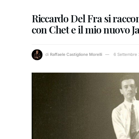
Riccardo Del Fra si raccon
con Chet e il mio nuovo J
di
Raffaele Castiglione Morelli
6 Settembre 