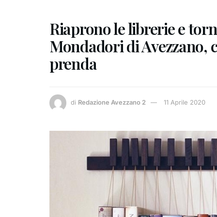
Riaprono le librerie e torn
Mondadori di Avezzano, ch
prenda
di
Redazione Avezzano 2
11 Aprile 2020