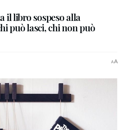
a il libro sospeso alla
i può lasci, chi non può
A
A