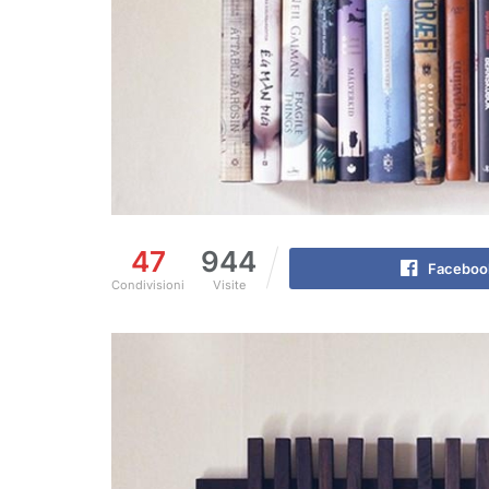
47
944
Faceboo
Condivisioni
Visite