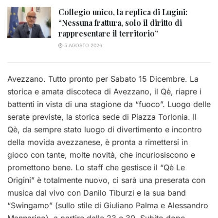
Collegio unico, la replica di Lugini:
“Nessuna frattura, solo il diritto di
rappresentare il territorio”
5 AGOSTO 2026
Avezzano. Tutto pronto per Sabato 15 Dicembre. La
storica e amata discoteca di Avezzano, il Qè, riapre i
battenti in vista di una stagione da “fuoco”. Luogo delle
serate previste, la storica sede di Piazza Torlonia. Il
Qè, da sempre stato luogo di divertimento e incontro
della movida avezzanese, è pronta a rimettersi in
gioco con tante, molte novità, che incuriosiscono e
promettono bene. Lo staff che gestisce il “Qè Le
Origini” è totalmente nuovo, ci sarà una preserata con
musica dal vivo con Danilo Tiburzi e la sua band
“Swingamo” (sullo stile di Giuliano Palma e Alessandro
Mannarino), a partire dalle 23 e 30. Subito dopo,