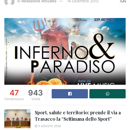
A
di
Redazione Attualità
14 Dicembre 2012
A
47
943
Condivisioni
Visite
Sport, salute e territorio: prende il via a
Trasacco la “Settimana dello Sport”
5 AGOSTO 2026