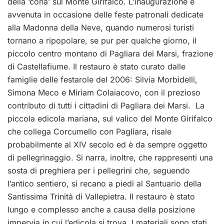
della ‘cona’ sul Monte Girifalco. L’inaugurazione è
avvenuta in occasione delle feste patronali dedicate
alla Madonna della Neve, quando numerosi turisti
tornano a ripopolare, se pur per qualche giorno, il
piccolo centro montano di Pagliara dei Marsi, frazione
di Castellafiume. Il restauro è stato curato dalle
famiglie delle festarole del 2006: Silvia Morbidelli,
Simona Meco e Miriam Colaiacovo, con il prezioso
contributo di tutti i cittadini di Pagliara dei Marsi. La
piccola edicola mariana, sul valico del Monte Girifalco
che collega Corcumello con Pagliara, risale
probabilmente al XIV secolo ed è da sempre oggetto
di pellegrinaggio. Si narra, inoltre, che rappresenti una
sosta di preghiera per i pellegrini che, seguendo
l’antico sentiero, si recano a piedi al Santuario della
Santissima Trinità di Vallepietra. Il restauro è stato
lungo e complesso anche a causa della posizione
impervia in cui l’edicola si trova. I materiali sono stati