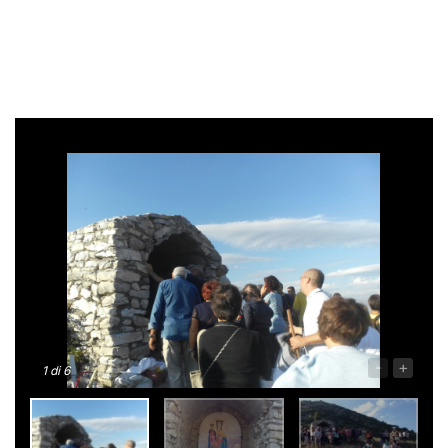
-
+
1
di 6