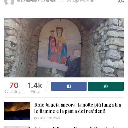
A
di
Redazione Centrale
29 Agosto 2016
A
70
1.4k
Condivisioni
Visite
Roio brucia ancora: la notte più lunga tra
le fiamme e la paura dei residenti
7 AGOSTO 2026