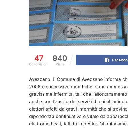
47
940
Faceboo
Condivisioni
Visite
Avezzano. Il Comune di Avezzano informa che, 
2006 e successive modifiche, sono ammessi a vo
gravissime infermità, tali che l’allontanamento 
anche con l’ausilio dei servizi di cui all’artic
elettori affetti da gravi infermità che si trovin
dipendenza continuativa e vitale da apparecc
elettromedicali, tali da impedire l’allontaname