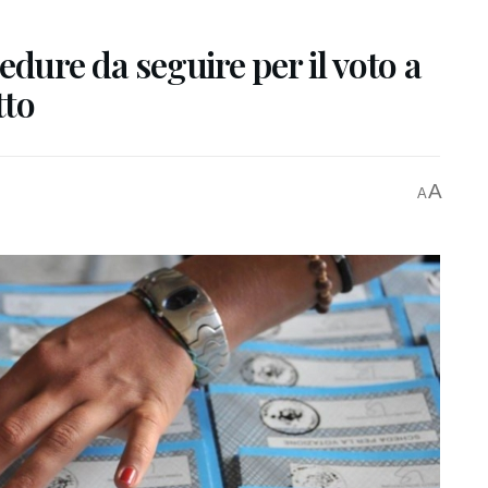
edure da seguire per il voto a
tto
A
A