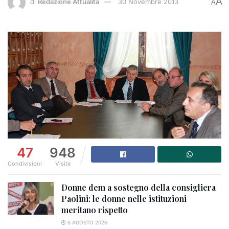
A
di
Redazione Attualità
30 Novembre 2013
A
47
948
Condivisioni
Visite
Donne dem a sostegno della consigliera
Paolini: le donne nelle istituzioni
meritano rispetto
6 AGOSTO 2026