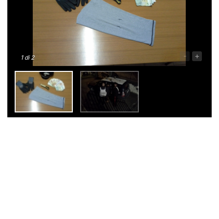
-
+
1
di 2