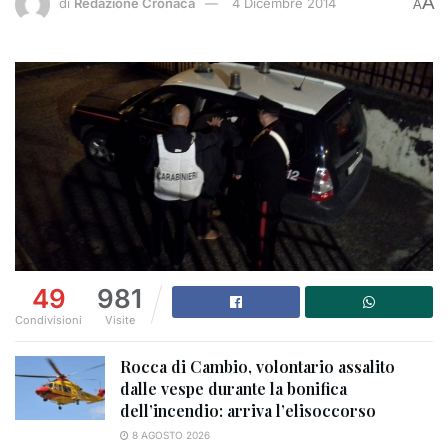
A
di
Redazione Cronaca
4 Dicembre 2014
A
49
981
Condivisioni
Visite
Rocca di Cambio, volontario assalito
dalle vespe durante la bonifica
dell’incendio: arriva l’elisoccorso
8 AGOSTO 2026