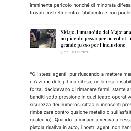
imminente pericolo nonché di minorata difesa 
trovati costretti dentro l’abitacolo e con poch
XMajo, l’umanoide del Majorana
un piccolo passo per un robot, 
grande passo per l’inclusione
27 LUGLIO 2026
“Gli stessi agenti, pur riuscendo a mettere man
un’azione di legittima difesa, nella responsa
forza, decidevano di rimanere fermi, stante a
banditi sotto pressione in quel teatro opera
sicurezza dei numerosi cittadini innocenti pr
rimbalzare contro qualche metallo o sull’asfal
qualcuno). Quando la minaccia veniva a cessar
pistola risaliva in auto, i nostri agenti non han