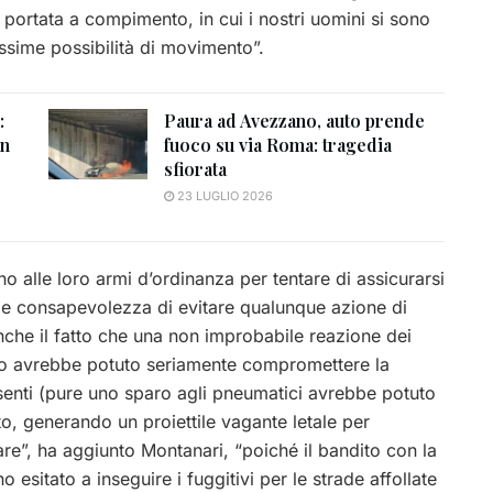
portata a compimento, in cui i nostri uomini si sono
issime possibilità di movimento”.
:
Paura ad Avezzano, auto prende
un
fuoco su via Roma: tragedia
sfiorata
23 LUGLIO 2026
o alle loro armi d’ordinanza per tentare di assicurarsi
bile consapevolezza di evitare qualunque azione di
nche il fatto che una non improbabile reazione dei
tivo avrebbe potuto seriamente compromettere la
esenti (pure uno sparo agli pneumatici avrebbe potuto
to, generando un proiettile vagante letale per
e”, ha aggiunto Montanari, “poiché il bandito con la
no esitato a inseguire i fuggitivi per le strade affollate