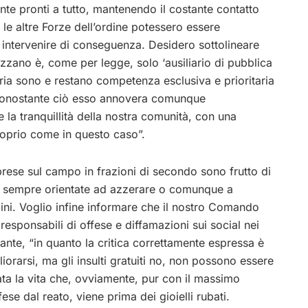
nte pronti a tutto, mantenendo il costante contatto
 le altre Forze dell’ordine potessero essere
 intervenire di conseguenza. Desidero sottolineare
zzano è, come per legge, solo ‘ausiliario di pubblica
eria sono e restano competenza esclusiva e prioritaria
a nonostante ciò esso annovera comunque
e la tranquillità della nostra comunità, con una
proprio come in questo caso”.
 prese sul campo in frazioni di secondo sono frutto di
ità, sempre orientate ad azzerare o comunque a
tadini. Voglio infine informare che il nostro Comando
responsabili di offese e diffamazioni sui social nei
ante, “in quanto la critica correttamente espressa è
rarsi, ma gli insulti gratuiti no, non possono essere
tata la vita che, ovviamente, pur con il massimo
fese dal reato, viene prima dei gioielli rubati.