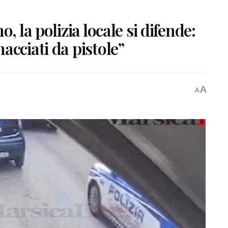
, la polizia locale si difende:
acciati da pistole”
A
A