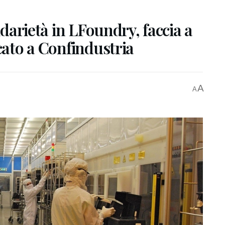
idarietà in LFoundry, faccia a
cato a Confindustria
A
A