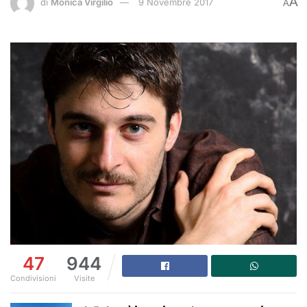
A
di
Monica Virgilio
9 Novembre 2017
A
47
944
Condivisioni
Visite