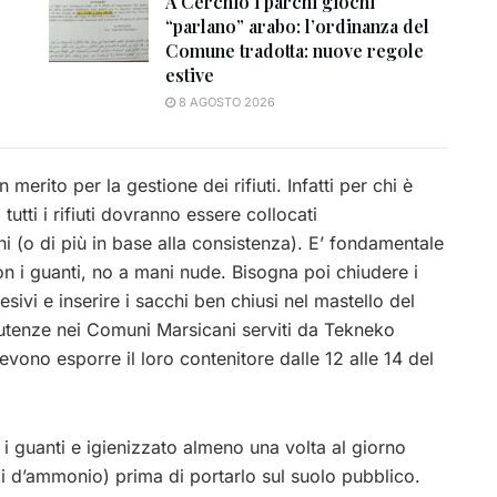
A Cerchio i parchi giochi
“parlano” arabo: l’ordinanza del
Comune tradotta: nuove regole
estive
8 AGOSTO 2026
merito per la gestione dei rifiuti. Infatti per chi è
utti i rifiuti dovranno essere collocati
chi (o di più in base alla consistenza). E’ fondamentale
n i guanti, no a mani nude. Bisogna poi chiudere i
sivi e inserire i sacchi ben chiusi nel mastello del
 utenze nei Comuni Marsicani serviti da Tekneko
devono esporre il loro contenitore dalle 12 alle 14 del
i guanti e igienizzato almeno una volta al giorno
ali d’ammonio) prima di portarlo sul suolo pubblico.