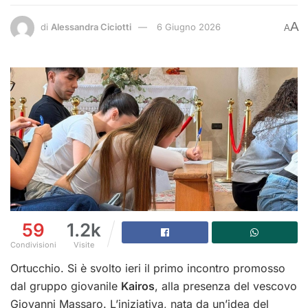
A
di
Alessandra Ciciotti
6 Giugno 2026
A
59
1.2k
Condivisioni
Visite
Ortucchio. Si è svolto ieri il primo incontro promosso
dal gruppo giovanile
Kairos
, alla presenza del vescovo
Giovanni Massaro. L’iniziativa, nata da un’idea del