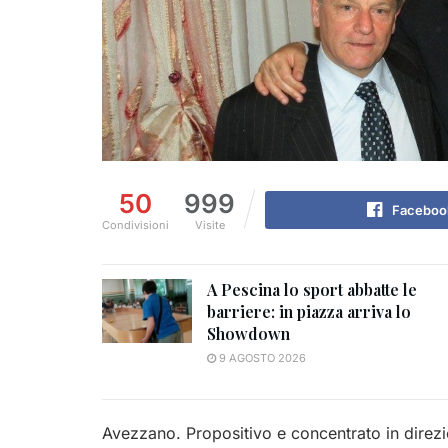
50
999
Faceboo
Condivisioni
Visite
A Pescina lo sport abbatte le
barriere: in piazza arriva lo
Showdown
9 AGOSTO 2026
Avezzano. Propositivo e concentrato in direzio