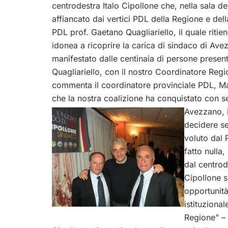
centrodestra Italo Cipollone che, nella sala de
affiancato dai vertici PDL della Regione e dell
PDL prof. Gaetano Quagliariello, il quale ritie
idonea a ricoprire la carica di sindaco di Av
manifestato dalle centinaia di persone presenti 
Quagliariello, con il nostro Coordinatore Regi
commenta il coordinatore provinciale PDL, Mas
che la nostra coalizione ha conquistato con s
Avezzano, 
decidere se
voluto dal
fatto nulla,
dal centrode
Cipollone s
opportunità
istituziona
Regione” – 