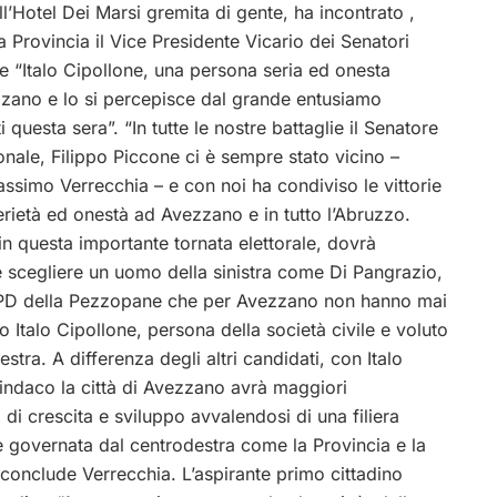
ll’Hotel Dei Marsi gremita di gente, ha incontrato ,
a Provincia il Vice Presidente Vicario dei Senatori
ne “Italo Cipollone, una persona seria ed onesta
ezzano e lo si percepisce dal grande entusiamo
questa sera”. “In tutte le nostre battaglie il Senatore
onale, Filippo Piccone ci è sempre stato vicino –
simo Verrecchia – e con noi ha condiviso le vittorie
erietà ed onestà ad Avezzano e in tutto l’Abruzzo.
in questa importante tornata
elettorale, dovrà
 scegliere un uomo della sinistra come Di Pangrazio,
 PD della Pezzopane che per Avezzano non hanno mai
 o Italo Cipollone, persona della società civile e voluto
stra. A differenza degli altri candidati, con Italo
indaco la città di Avezzano avrà maggiori
 di crescita e sviluppo avvalendosi di una filiera
le governata dal centrodestra come la Provincia e la
conclude Verrecchia. L’aspirante primo cittadino