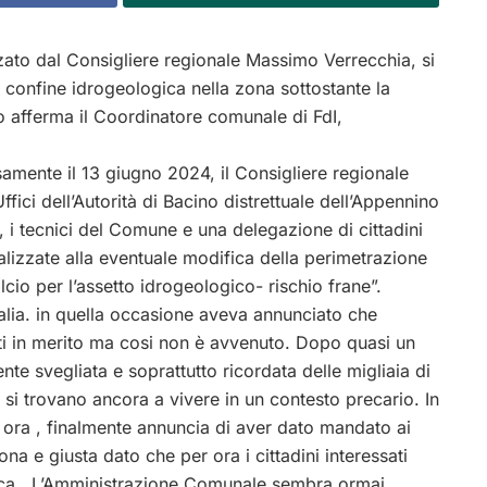
zato dal Consigliere regionale Massimo Verrecchia, si
i confine idrogeologica nella zona sottostante la
o afferma il Coordinatore comunale di FdI,
amente il 13 giugno 2024, il Consigliere regionale
ffici dell’Autorità di Bacino distrettuale dell’Appennino
 i tecnici del Comune e una delegazione di cittadini
inalizzate alla eventuale modifica della perimetrazione
alcio per l’assetto idrogeologico- rischio frane”.
’Italia. in quella occasione aveva annunciato che
 in merito ma cosi non è avvenuto. Dopo quasi un
te svegliata e soprattutto ricordata delle migliaia di
si trovano ancora a vivere in un contesto precario. In
ora , finalmente annuncia di aver dato mandato ai
na e giusta dato che per ora i cittadini interessati
tica. L’Amministrazione Comunale sembra ormai