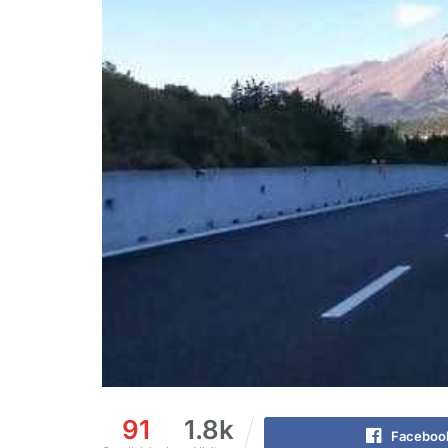
91
1.8k
Faceboo