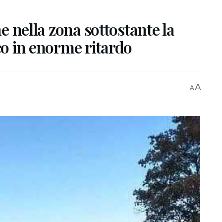
ne nella zona sottostante la
co in enorme ritardo
A
A