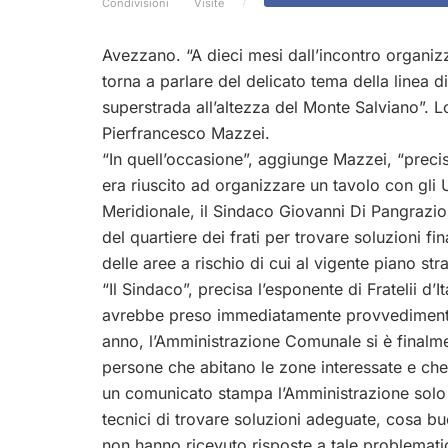
Condivisioni
Visite
Avezzano. “A dieci mesi dall’incontro organiz
torna a parlare del delicato tema della linea d
superstrada all’altezza del Monte Salviano”. L
Pierfrancesco Mazzei.
“In quell’occasione”, aggiunge Mazzei, “precis
era riuscito ad organizzare un tavolo con gli U
Meridionale, il Sindaco Giovanni Di Pangrazio,
del quartiere dei frati per trovare soluzioni f
delle aree a rischio di cui al vigente piano str
“Il Sindaco”, precisa l’esponente di Fratelii d
avrebbe preso immediatamente provvedimenti
anno, l’Amministrazione Comunale si è finalmen
persone che abitano le zone interessate e che 
un comunicato stampa l’Amministrazione solo 
tecnici di trovare soluzioni adeguate, cosa buo
non hanno ricevuto risposte a tale problema