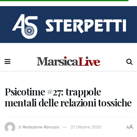
Psicotime #27: trappole
mentali delle relazioni tossiche
A
di
Redazione Abruzzo
21 Ottobre 2020
A