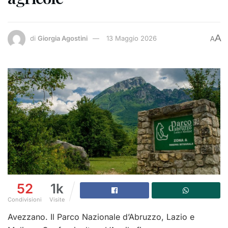
A
di
Giorgia Agostini
13 Maggio 2026
A
52
1k
Condivisioni
Visite
Avezzano. Il Parco Nazionale d’Abruzzo, Lazio e