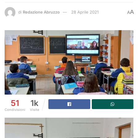
A
di
Redazione Abruzzo
28 Aprile 2021
A
51
1k
Condivisioni
Visite