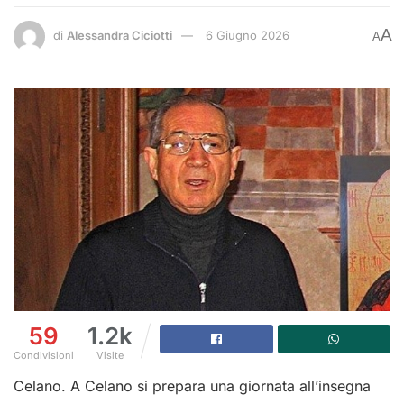
A
di
Alessandra Ciciotti
6 Giugno 2026
A
59
1.2k
Condivisioni
Visite
Celano. A Celano si prepara una giornata all’insegna