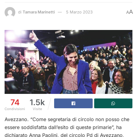
A
di
Tamara Marinetti
5 Marzo 2023
A
74
1.5k
Condivisioni
Visite
Avezzano. “Come segretaria di circolo non posso che
essere soddisfatta dall’esito di queste primarie”, ha
dichiarato Anna Paolini, del circolo Pd di Avezzano,