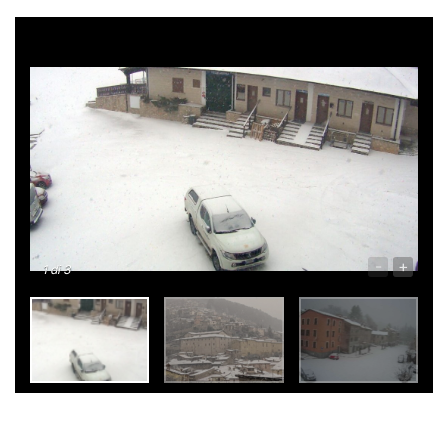
-
+
1
di 3