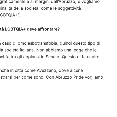
raficamente è ai margini dell’Abruzzo, e vogliamo
inalità della società, come le soggettività
 LGBTQIA+”.
nità LGBTQIA+ deve affrontare?
un caso di omolesbotransfobia, quindi questo tipo di
 la società italiana. Non abbiamo una legge che le
ni fa tra gli applausi in Senato. Questo ci fa capire
anche in città come Avezzano, dove alcune
mostrarsi per come sono. Con Abruzzo Pride vogliamo