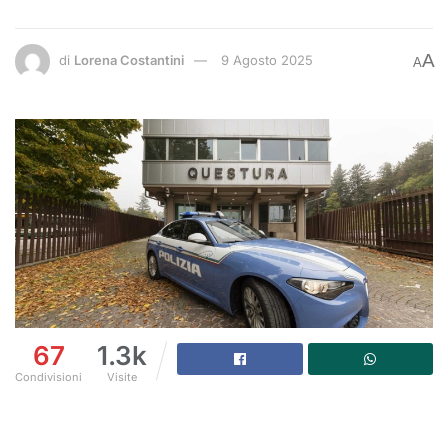
A
di
Lorena Costantini
9 Agosto 2025
A
67
1.3k
Condivisioni
Visite