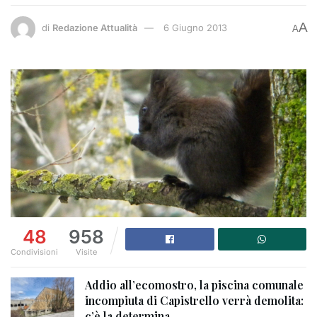
A
di
Redazione Attualità
6 Giugno 2013
A
48
958
Condivisioni
Visite
Addio all’ecomostro, la piscina comunale
incompiuta di Capistrello verrà demolita:
c’è la determina