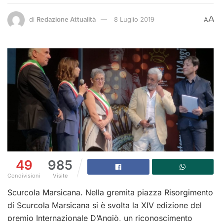
A
di
Redazione Attualità
8 Luglio 2019
A
49
985
Condivisioni
Visite
Scurcola Marsicana. Nella gremita piazza Risorgimento
di Scurcola Marsicana si è svolta la XIV edizione del
premio Internazionale D’Angiò, un riconoscimento