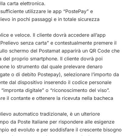
lla carta elettronica.
 sufficiente utilizzare le app “PostePay” e
ievo in pochi passaggi e in totale sicurezza
plice e veloce. Il cliente dovrà accedere all’app
Prelievo senza carta” e contestualmente premere il
. sullo schermo del Postamat apparirà un QR Code che
 del proprio smartphone. Il cliente dovrà poi
hone lo strumento dal quale prelevare denaro
pagate o di debito Postepay), selezionare l’importo da
nte dal dispositivo inserendo il codice personale
à “impronta digitale” o “riconoscimento del viso”.
re il contante e ottenere la ricevuta nella bacheca
.
relievo automatico tradizionale, è un ulteriore
mpo da Poste Italiane per rispondere alle esigenze
 ampio ed evoluto e per soddisfare il crescente bisogno