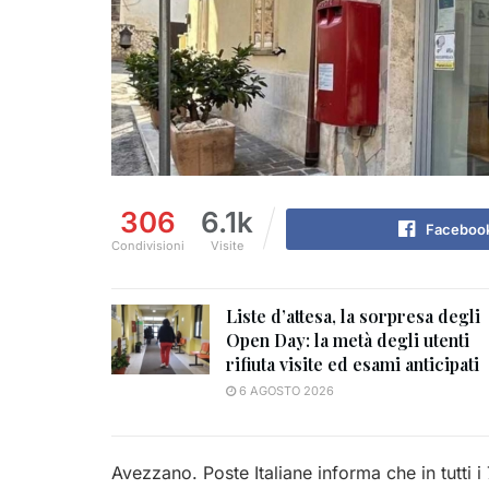
306
6.1k
Faceboo
Condivisioni
Visite
Liste d’attesa, la sorpresa degli
Open Day: la metà degli utenti
rifiuta visite ed esami anticipati
6 AGOSTO 2026
Avezzano. Poste Italiane informa che in tutti 