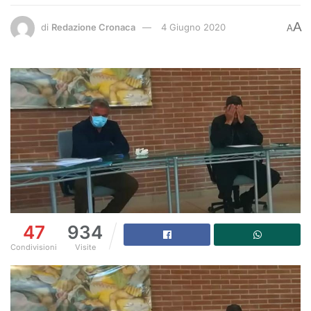
A
di
Redazione Cronaca
4 Giugno 2020
A
47
934
Condivisioni
Visite