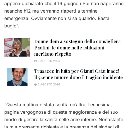
appena
dichiarato
che il 16 giugno i
Ppi
non riapriranno
neanche h12 ma verranno riaperti a termine
emergenza. Ovviamente non si sa quando. Basta
bugie”.
Donne dem a sostegno della consigliera
Paolini: le donne nelle istituzioni
meritano rispetto
6 AGOSTO 2026
Trasacco in lutto per Gianni Catarinacci:
il 54enne muore dopo il tragico incidente
6 AGOSTO 2026
“Questa mattina è stata scritta un’altra, l’ennesima,
pagina vergognosa di questa maggioranza e del suo
modo di gestire la sanità nelle aree interne. Nonostante
la mia pressante richiesta e la presenza dei sindaci di