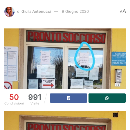
A
di
Giulia Antenucci
9 Giugno 2020
A
50
991
Condivisioni
Visite