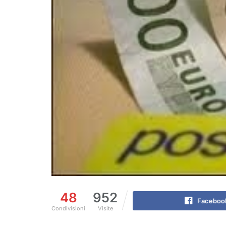
48
952
Faceboo
Condivisioni
Visite