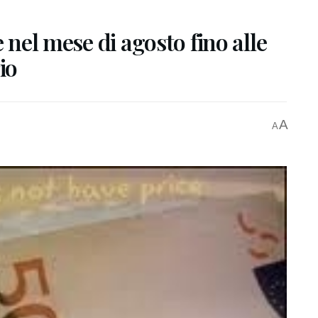
e nel mese di agosto fino alle
io
A
A