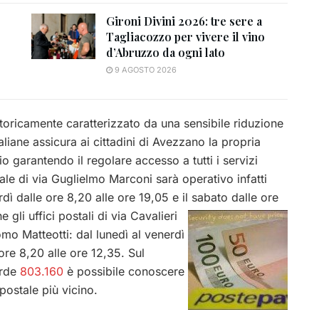
Gironi Divini 2026: tre sere a
Tagliacozzo per vivere il vino
d’Abruzzo da ogni lato
9 AGOSTO 2026
oricamente caratterizzato da una sensibile riduzione
taliane assicura ai cittadini di Avezzano la propria
io garantendo il regolare accesso a tutti i servizi
stale di via Guglielmo Marconi sarà operativo infatti
dì dalle ore 8,20 alle ore 19,05 e il sabato dalle ore
gli uffici postali di via Cavalieri
mo Matteotti: dal lunedì al venerdì
 ore 8,20 alle ore 12,35. Sul
erde
803.160
è possibile conoscere
 postale più vicino.