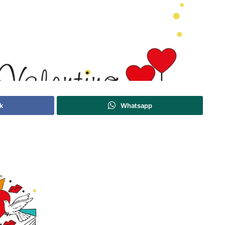
k
Whatsapp