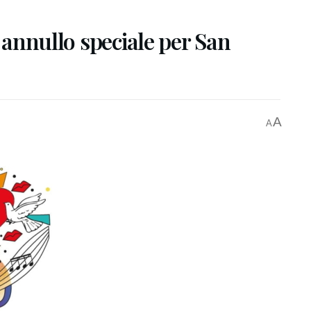
e annullo speciale per San
A
A