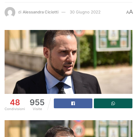
A
di
Alessandra Ciciotti
30 Giugno 2022
A
48
955
Condivisioni
Visite