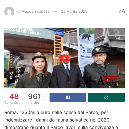
A
di
Magda Tirabassi
23 Aprile 2022
A
48
961
Condivisioni
Visite
Roma. “250mila euro nelle spese del Parco, per
indennizzare i danni da fauna selvatica nel 2020,
dimostrano quanto il Parco lavori sulla convivenza a