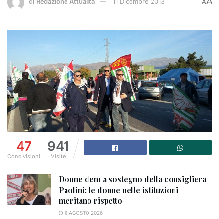
A
di
Redazione Attualità
11 Dicembre 2013
A
47
941
Condivisioni
Visite
Donne dem a sostegno della consigliera
Paolini: le donne nelle istituzioni
meritano rispetto
6 AGOSTO 2026