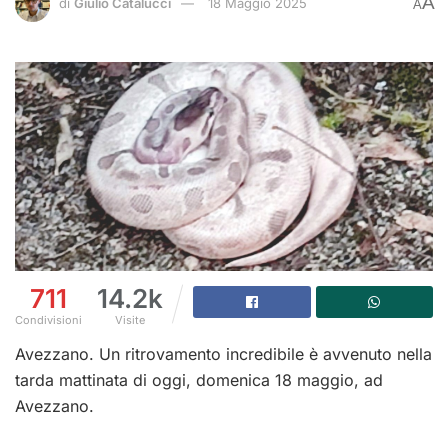
A
di
Giulio Catalucci
18 Maggio 2025
A
711
14.2k
Condivisioni
Visite
Avezzano. Un ritrovamento incredibile è avvenuto nella
tarda mattinata di oggi, domenica 18 maggio, ad
Avezzano.