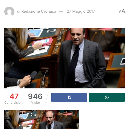
A
di
Redazione Cronaca
27 Maggio 2017
A
47
946
Condivisioni
Visite