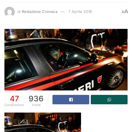
A
di
Redazione Cronaca
7 Aprile 2018
A
47
936
Condivisioni
Visite