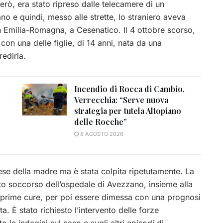
erò, era stato ripreso dalle telecamere di un
 e quindi, messo alle strette, lo straniero aveva
in Emilia-Romagna, a Cesenatico. Il 4 ottobre scorso,
con una delle figlie, di 14 anni, nata da una
edirla.
Incendio di Rocca di Cambio,
Verrecchia: “Serve nuova
strategia per tutela Altopiano
delle Rocche”
8 AGOSTO 2026
ese della madre ma è stata colpita ripetutamente. La
nto soccorso dell’ospedale di Avezzano, insieme alla
 prime cure, per poi essere dimessa con una prognosi
a. È stato richiesto l’intervento delle forze
 le indagini sul caso e sugli altri episodi di