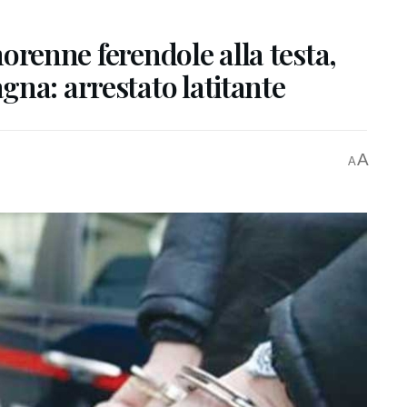
inorenne ferendole alla testa,
na: arrestato latitante
A
A