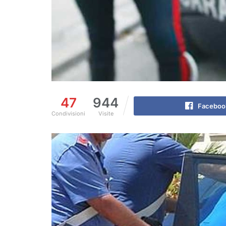
47
944
Faceboo
Condivisioni
Visite