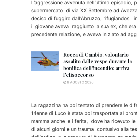
L’aggressione avvenuta nell’ultimo episodio, p
supermercato di via XX Settembre ad Avezzano
deciso di fuggire dall’Abruzzo, rifugiandosi 
il giovane aveva raggiunto la sua ex, che era 
precedente relazione, e aveva iniziato ad aggr
Rocca di Cambio, volontario
assalito dalle vespe durante la
bonifica dell’incendio: arriva
l’elisoccorso
8 AGOSTO 2026
La ragazzina ha poi tentato di prendere le dif
14enne di Luco è stata poi trasportata al pro
mamma anche le i ferita, dove ha ricevuto le
di alcuni giorni e un trauma contusivo alla test
dell’ordine e la procura di Avezzano ha avviato